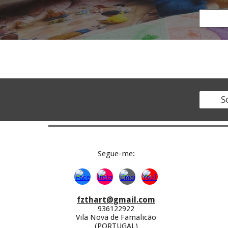
S
Segue-
me:
fzthart@gmail.com
936122922
Vila Nova de Famalicão
(PORTUGAL)