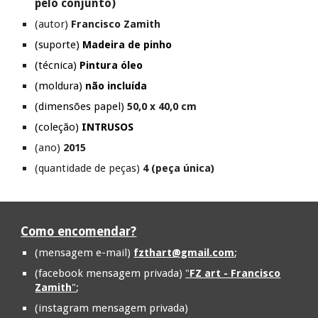
pelo conjunto)
(autor)
Francisco Zamith
(suporte)
Madeira de pinho
(técnica)
Pintura óleo
(moldura)
não incluída
(dimensões papel)
50,0 x 40,0 cm
(coleção)
INTRUSOS
(ano)
2015
(quantidade de peças)
4 (peça única)
Como encomendar?
(mensagem e-mail)
fzthart@gmail.com
;
(facebook mensagem privada)
"
FZ art - Francisco
Zamith
"
;
(instagram mensagem privada)