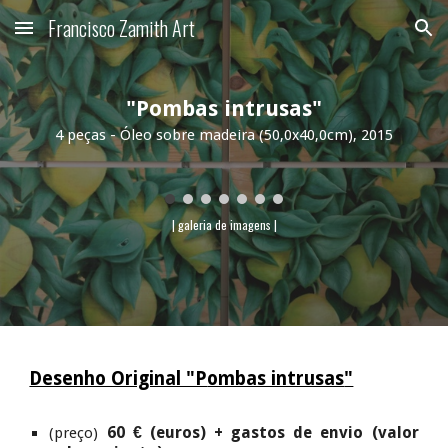
Francisco Zamith Art
Skip to main content
Skip to navigation
"P
ombas
intrus
as
"
4 peças -
Óleo sobre madeira
(50,0x40,0cm), 2015
| galeria de imagens |
Desenho Original "P
ombas intrusas
"
6
0 € (euros) + gastos de envio (valor
(preço)