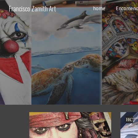
Francisco Zamith Art
home
Encomend
Sk