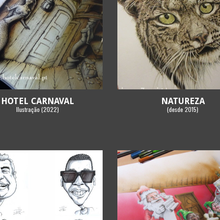
HOTEL CARNAVAL
NATUREZA
Ilustração
(202
2
)
(
desde
201
5
)