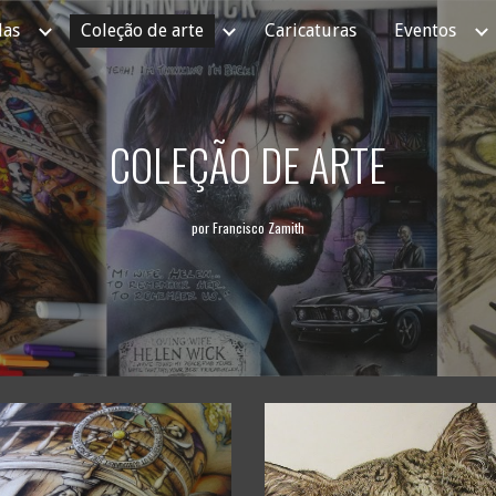
as
Coleção de arte
Caricaturas
Eventos
ip to main content
Skip to navigat
COLEÇÃO DE ARTE
por Francisco Zamith