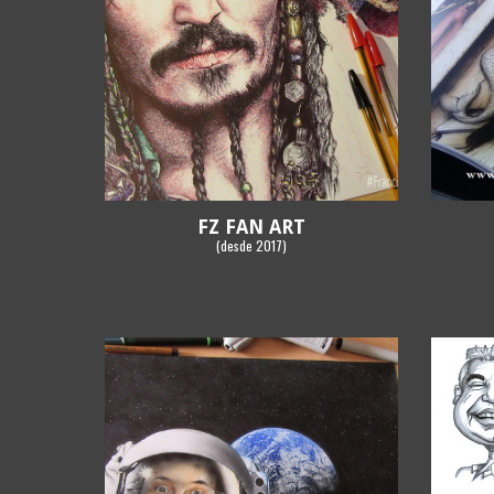
FZ FAN ART
(
desde
20
17
)