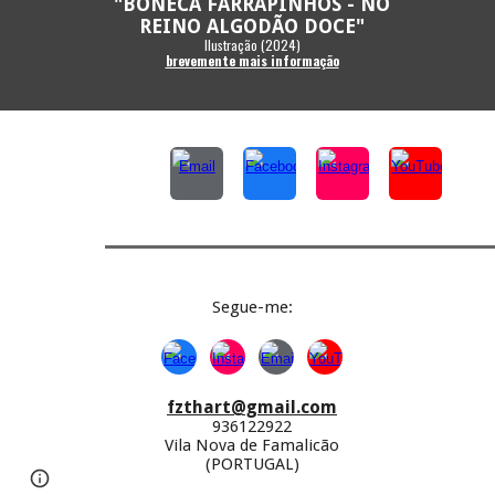
"BONECA FAR
RAPINHOS - NO
REINO ALGODÃO DOCE
"
Ilustração (202
4
)
brevemente mais informação
Segue-
me:
fzthart@gmail.com
936122922
Vila Nova de Famalicão
(PORTUGAL)
Google Sites
Report abuse