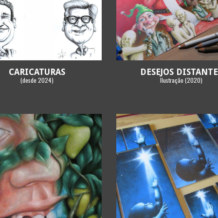
CARICATURAS
DESEJOS DISTANTE
(
desde
20
24
)
Ilustração (20
20
)