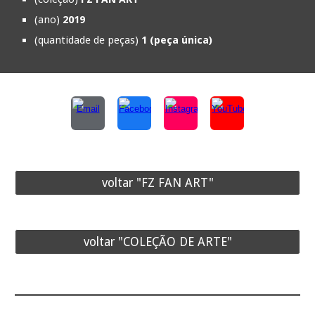
(ano)
201
9
(quantidade de peças)
1 (peça única)
voltar "FZ FAN ART"
voltar "COLEÇÃO DE ARTE"