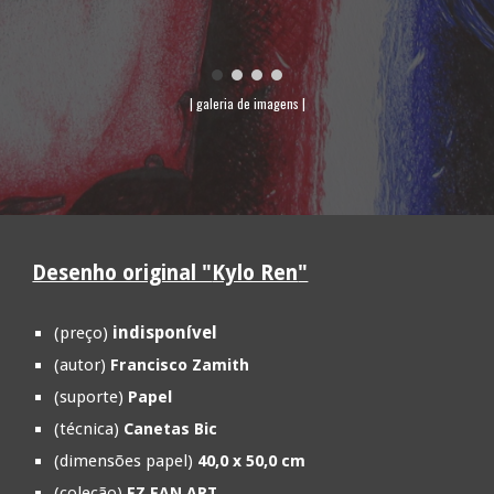
| galeria de imagens |
Desenho original "
Kylo Ren
"
indisponível
(preço)
(autor)
Francisco Zamith
(suporte)
Papel
(técnica)
Canetas Bic
(dimensões papel)
40,0 x
5
0,0 cm
(coleção)
FZ FAN ART