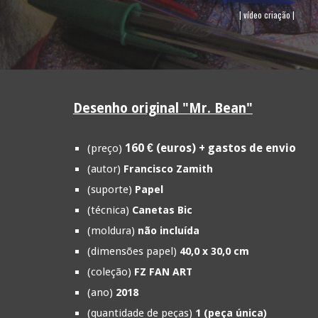
| vídeo criação |
Desenho original "
Mr. Bean
"
1
6
0 € (euros) + gastos de envio
(preço)
(autor)
Francisco Zamith
(suporte)
Papel
(técnica)
Canetas Bic
(moldura)
não incluída
(dimensões papel)
40,0 x 30,0 cm
(coleção)
FZ FAN ART
(ano)
2018
(quantidade de peças)
1 (peça única)