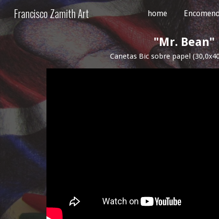
Francisco Zamith Art
home
Encomend
Sk
"
Mr. Bean
"
Canetas Bic sobre papel
(30,0x40