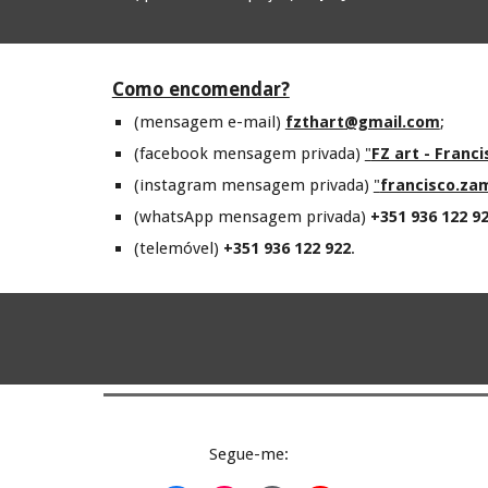
Como encomendar?
(mensagem e-mail)
fzthart@gmail.com
;
(facebook mensagem privada)
"
FZ art - Franc
(instagram mensagem privada)
"
francisco.zam
(whatsApp mensagem privada)
+351 936 122 9
(telemóvel)
+351 936 122 922
.
Segue-
me: