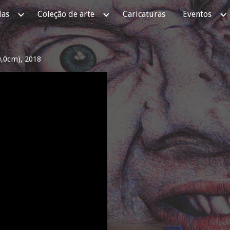
as
Coleção de arte
Caricaturas
Eventos
ip to main content
Skip to navigat
,0cm), 2018