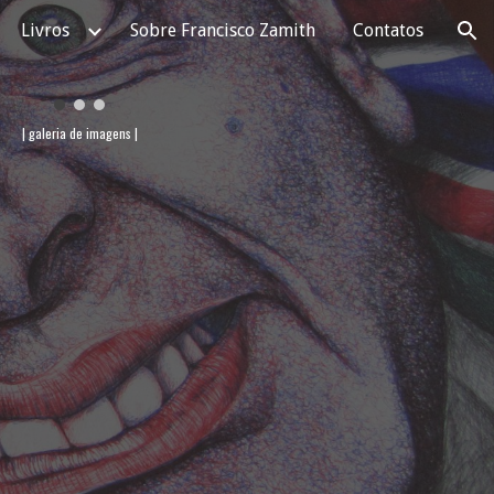
Livros
Sobre Francisco Zamith
Contatos
ion
| galeria de imagens |