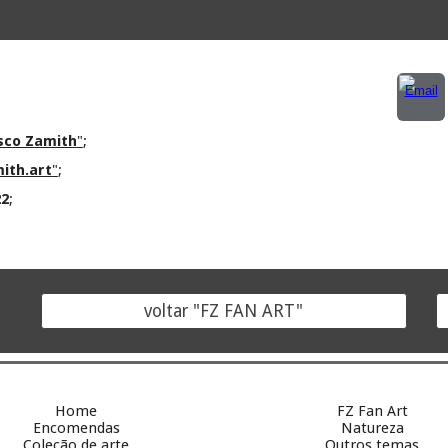
isco Zamith
"
;
ith.art
"
;
22
;
voltar "FZ FAN ART"
Home
FZ Fan Art
Encomendas
Natureza
Coleção de arte
Outros temas