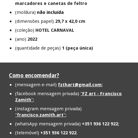
marcadores e canetas de feltro
(moldura)
não incluída
(dimensões papel)
29,7 x 42,0 cm
(coleção)
HOTEL CARNAVAL
(ano)
2022
(quantidade de peças)
1 (peça única)
Como encomendar?
(mensagem e-mail)
fzthart@gmail.com
;
(facebook mensagem privada)
"
FZ art - Francisco
Zamith
"
;
(instagram mensagem privada)
"
francisco.zamith.art
"
;
(whatsApp mensagem privada)
+351 936 122 922
;
(telemóvel)
+351 936 122 922
.