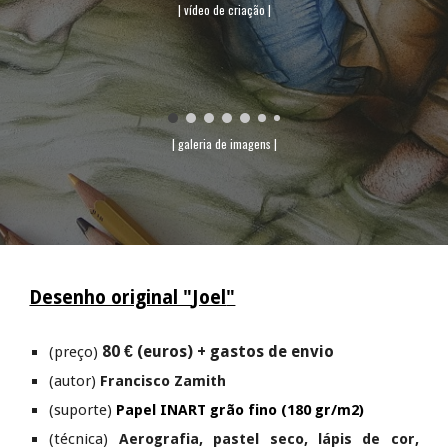
| vídeo de criação |
| galeria de imagens |
Desenho original "
Joel
"
80 € (euros) + gastos de envio
(preço)
(autor)
Francisco Zamith
(suporte)
Papel INART
grão fino (180 gr/m2)
(técnica)
Aerografia, pastel seco, lápis de cor,