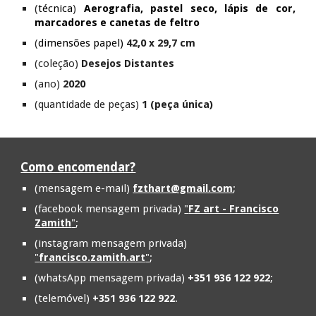
(
técnica
)
Aerografia, pastel seco, lápis de cor,
marcadores e canetas de feltro
(
dimensões papel)
42,0 x 29,7 cm
(coleção)
Desejos Distantes
(ano)
2020
(quantidade de peças)
1 (peça única)
Como encomendar?
(mensagem e-mail)
fzthart@gmail.com
;
(facebook mensagem privada)
"
FZ art - Francisco
Zamith
"
;
(instagram mensagem privada)
"
francisco.zamith.art
"
;
(whatsApp mensagem privada)
+351 936 122 922
;
(telemóvel)
+351 936 122 922
.