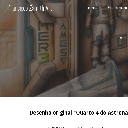
Francisco Zamith Art
home
Encomend
Sk
Aero
Desenho original "Quarto
4 do Astron