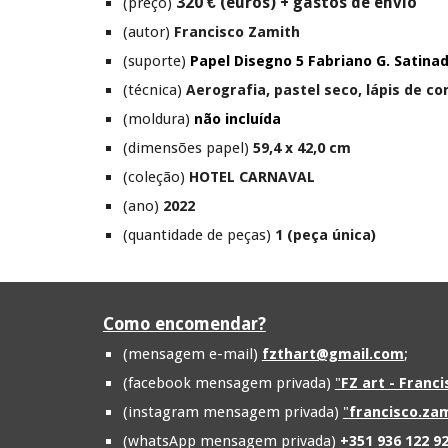
320 € (euros) + gastos de envio
(preço)
(autor)
Francisco Zamith
(suporte)
Papel Disegno 5 Fabriano G. Satina
(técnica)
Aerografia, pastel seco, lápis de c
(moldura)
não incluída
(dimensões papel)
59,4 x 42,0 cm
(coleção)
HOTEL CARNAVAL
(ano)
2022
(quantidade de peças)
1 (peça única)
Como encomendar?
(mensagem e-mail)
fzthart@gmail.com
;
(facebook mensagem privada)
"
FZ art - Franc
(instagram mensagem privada)
"
francisco.zam
(whatsApp mensagem privada)
+351 936 122 9