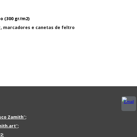
do (300 gr/m2)
or, marcadores e canetas de feltro
isco Zamith
"
;
ith.art
"
;
22
;