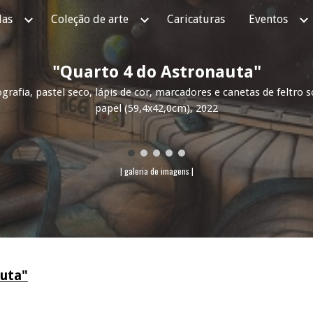
as
Coleção de arte
Caricaturas
Eventos
ip to main content
Skip to navigat
"Quarto
4 do Astronauta
"
grafia, pastel seco, lápis de cor, marcadores e canetas de feltro 
papel
(59,4x42,0cm), 2022
| galeria de imagens |
auta
"