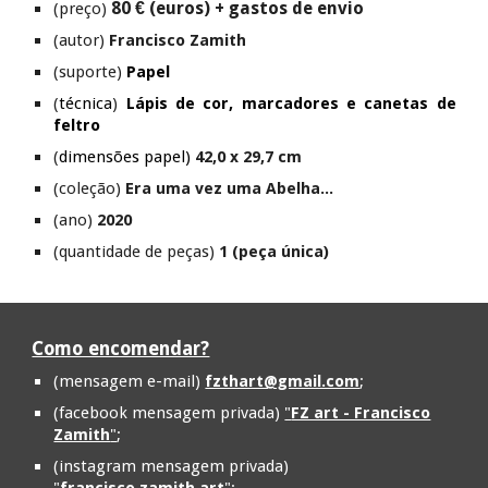
80 € (euros) + gastos de envio
(preço)
(autor)
Francisco Zamith
(suporte)
Papel
(
técnica
)
Lápis de cor, marcadores e canetas de
feltro
(
dimensões papel)
42,0 x 29,7 cm
(coleção)
Era uma vez uma Abelha...
(ano)
202
0
(quantidade de peças)
1 (peça única)
Como encomendar?
(mensagem e-mail)
fzthart@gmail.com
;
(facebook mensagem privada)
"
FZ art - Francisco
Zamith
"
;
(instagram mensagem privada)