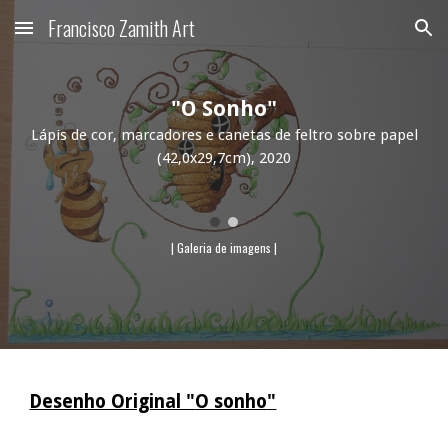
Francisco Zamith Art
Skip to main content
Skip to navigation
"
O Sonho
"
Lápis de cor, marcadores e canetas de feltro sobre papel
(42,0x29,7cm), 2020
| Galeria de imagens |
Desenho Original "
O sonho
"