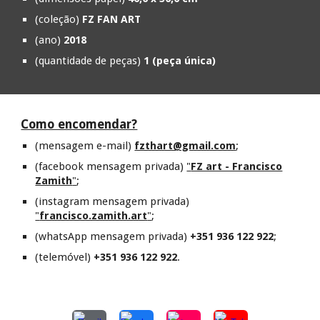
(coleção)
FZ FAN ART
(ano)
20
18
(quantidade de peças)
1 (peça única)
Como encomendar?
(mensagem e-mail)
fzthart@gmail.com
;
(facebook mensagem privada)
"
FZ art - Francisco
Zamith
"
;
(instagram mensagem privada)
"
francisco.zamith.art
"
;
(whatsApp mensagem privada)
+351 936 122 922
;
(telemóvel)
+351 936 122 922
.