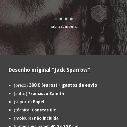
| ga
leria de imagens
|
Desenho original
"Jack Sparrow"
3
00 € (euros) + gastos de envio
(preço)
(autor)
Francisco Zamith
(suporte)
Papel
(técnica)
C
anetas Bic
(moldura)
não incluída
(dimensões papel)
40,0 x 30,0 cm