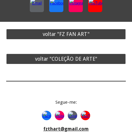
voltar "FZ FAN ART"
voltar "COLEÇÃO DE ARTE"
Segue-
me:
fzthart@gmail.com