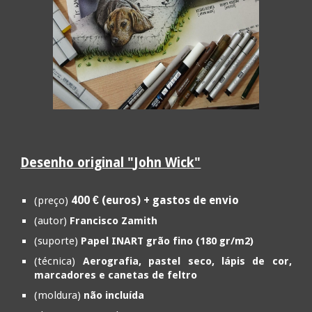
Desenho o
riginal "
John Wick
"
40
0 € (euros) + gastos de envio
(preço)
(autor)
Francisco Zamith
(suporte)
Pap
el INART
grão fino (180 gr/m2)
(técnica)
Aerografia, pastel seco, lápis de cor,
marcadores e canetas de feltro
(moldura)
não incluída