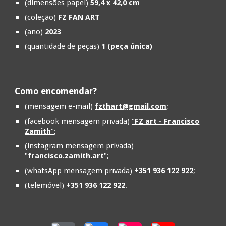
(dimensões papel)
59,4 x 42,0 cm
(coleção)
FZ FAN ART
(ano)
202
3
(quantidade de peças)
1 (peça única)
Como encomendar?
(mensagem e-mail)
fzthart@gmail.com
;
(facebook mensagem privada)
"
FZ art - Francisco
Zamith
"
;
(instagram mensagem privada)
"
francisco.zamith.art
"
;
(whatsApp mensagem privada)
+351 936 122 922
;
(telemóvel)
+351 936 122 922
.