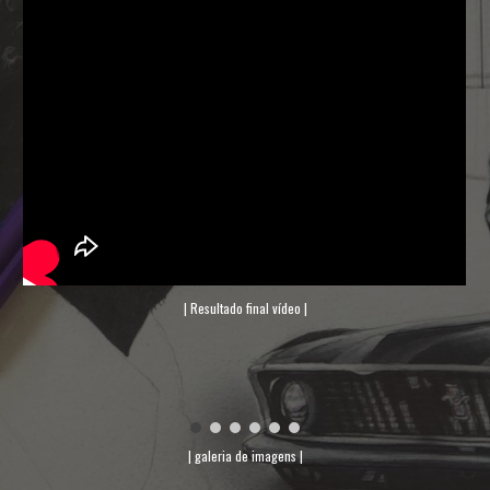
| Resultado final v
í
deo |
|
galeria de imagens
|