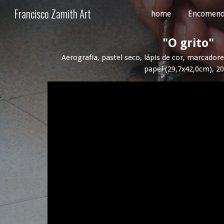
Francisco Zamith Art
home
Encomend
Sk
"
O grito
"
Aerografia, pastel seco, lápis de cor, marcadore
papel
(
2
9,
7
x42,0cm), 2