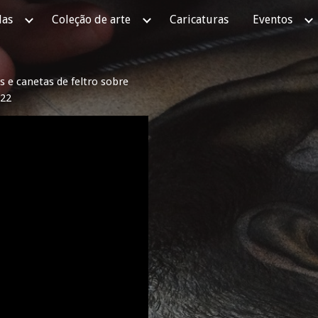
as
Coleção de arte
Caricaturas
Eventos
ip to main content
Skip to navigat
s e canetas de feltro sobre
022