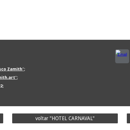
isco Zamith
"
;
ith.art
"
;
22
;
voltar "HOTEL CARNAVAL"