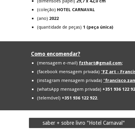
(dimensões papel)
2
9,
7
x 42,0 cm
(coleção)
HOTEL CARNAVAL
(ano)
2022
(quantidade de peças)
1 (peça única)
Como encomendar?
(mensagem e-mail)
fzthart@gmail.com
;
(facebook mensagem privada)
"
FZ art - Franc
(instagram mensagem privada)
"
francisco.zam
(whatsApp mensagem privada)
+351 936 122 9
(telemóvel)
+351 936 122 922
.
saber + sobre livro "Hotel Carnaval"