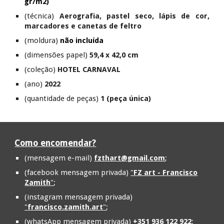
gr/m2)
(técnica)
Aerografia, pastel seco, lápis de cor,
marcadores e canetas de feltro
(moldura)
não incluída
(dimensões papel)
59,4 x 42,0 cm
(coleção)
HOTEL CARNAVAL
(ano)
2022
(quantidade de peças)
1 (peça única)
Como encomendar?
(mensagem e-mail)
fzthart@gmail.com
;
(facebook mensagem privada)
"
FZ art - Francisco
Zamith
"
;
(instagram mensagem privada)
"
francisco.zamith.art
"
;
(whatsApp mensagem privada)
+351 936 122 922
;